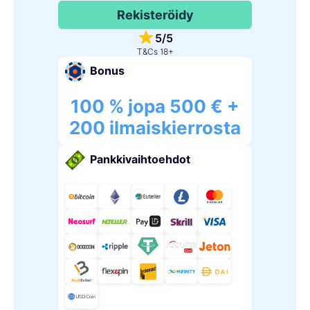
Rekisteröidy
5/5
T&Cs 18+
Bonus
100 % jopa 500 € +
200 ilmaiskierrosta
Pankkivaihtoehdot