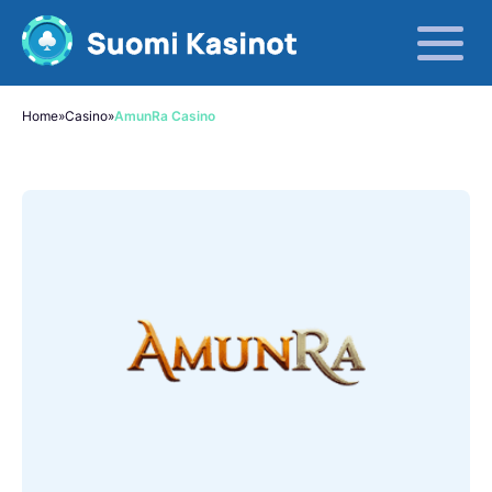
Home
»
Casino
»
AmunRa Casino