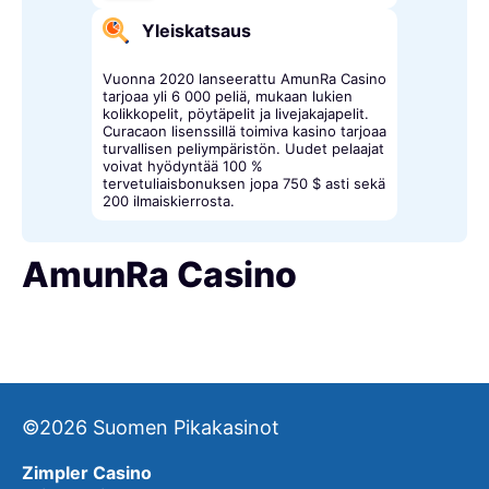
Yleiskatsaus
Vuonna 2020 lanseerattu AmunRa Casino
tarjoaa yli 6 000 peliä, mukaan lukien
kolikkopelit, pöytäpelit ja livejakajapelit.
Curacaon lisenssillä toimiva kasino tarjoaa
turvallisen peliympäristön. Uudet pelaajat
voivat hyödyntää 100 %
tervetuliaisbonuksen jopa 750 $ asti sekä
200 ilmaiskierrosta.
AmunRa Casino
©2026 Suomen Pikakasinot
Zimpler Casino