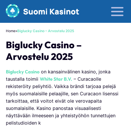
Home
»
Biglucky Casino – Arvostelu 2025
Biglucky Casino –
Arvostelu 2025
Biglucky Casino
on kansainvälinen kasino, jonka
taustalla toimii
White Star B.V.
– Curacaolle
rekisteröity peliyhtiö. Vaikka brändi tarjoaa pelejä
myös suomalaisille pelaajille, sen Curacaon lisenssi
tarkoittaa, että voitot eivät ole verovapaita
suomalaisille. Kasino panostaa visuaalisesti
näyttävään ilmeeseen ja yhteistyöhön tunnettujen
pelistudioiden k