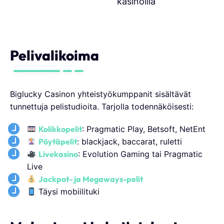
kasinoilla
Pelivalikoima
Biglucky Casinon yhteistyökumppanit sisältävät
tunnettuja pelistudioita. Tarjolla todennäköisesti:
Kolikkopelit
: Pragmatic Play, Betsoft, NetEnt
Pöytäpelit
: blackjack, baccarat, ruletti
Livekasino
: Evolution Gaming tai Pragmatic
Live
Jackpot- ja Megaways-pelit
Täysi mobiilituki