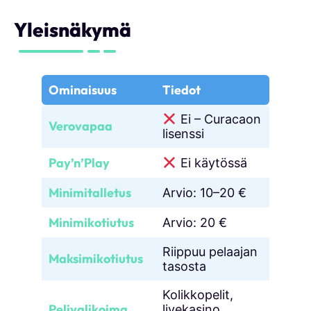
Yleisnäkymä
Ominaisuus
Tiedot
Ei – Curacaon
Verovapaa
lisenssi
Pay’n’Play
Ei käytössä
Minimitalletus
Arvio: 10–20 €
Minimikotiutus
Arvio: 20 €
Riippuu pelaajan
Maksimikotiutus
tasosta
Kolikkopelit,
Pelivalikoima
livekasino,