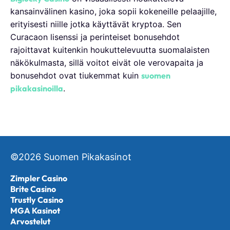
kansainvälinen kasino, joka sopii kokeneille pelaajille,
erityisesti niille jotka käyttävät kryptoa. Sen
Curacaon lisenssi ja perinteiset bonusehdot
rajoittavat kuitenkin houkuttelevuutta suomalaisten
näkökulmasta, sillä voitot eivät ole verovapaita ja
bonusehdot ovat tiukemmat kuin
suomen
pikakasinoilla
.
©2026 Suomen Pikakasinot
Zimpler Casino
Brite Casino
Trustly Casino
MGA Kasinot
Arvostelut