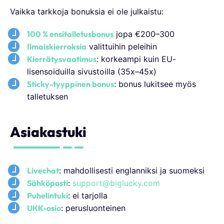
Vaikka tarkkoja bonuksia ei ole julkaistu:
100 % ensitalletusbonus
jopa €200–300
Ilmaiskierroksia
valittuihin peleihin
Kierrätysvaatimus
: korkeampi kuin EU-
lisensoiduilla sivustoilla (35x–45x)
Sticky-tyyppinen bonus
: bonus lukitsee myös
talletuksen
Asiakastuki
Livechat
: mahdollisesti englanniksi ja suomeksi
Sähköposti
:
support@biglucky.com
Puhelintuki
: ei tarjolla
UKK-osio
: perusluonteinen